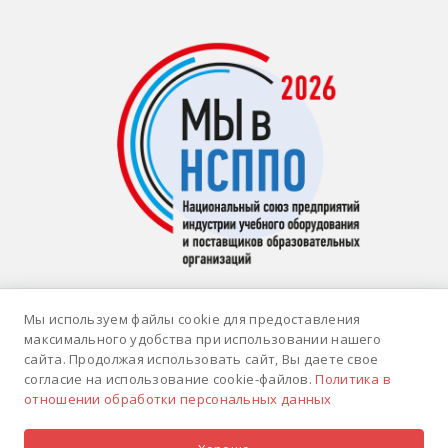
Имя
*
Мы используем файлы cookie для предоставления
Email
*
максимального удобства при использовании нашего
сайта. Продолжая использовать сайт, Вы даете свое
© 2026 ИНТЕРАКТИВНАЯ ИДЕЯ |
Политика
согласие на использование cookie-файлов.
Политика в
конфиденциальности
| Цена на сайте носит
отношении обработки персональных данных
Телефон
*
информационный характер и не является
публичной офертой.