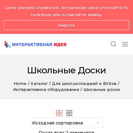
Skip
Цены указаны справочно. Актуальные цены уточняйте по
to
телефону или оставляйте заявку.
content
Закрыть
Школьные Доски
Home
/
Каталог
/
Для школ,колледжей и ВУЗов
/
Интерактивное оборудование
/
Школьные доски
Показ всех 2 элементов