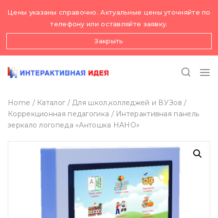
Skip
Цены указаны справочно. Актуальные цены уточняйте по
to
телефону или оставляйте заявку.
content
Закрыть
Home
/
Каталог
/
Для школ,колледжей и ВУЗов
/
Коррекционная педагогика
/
Интерактивная панель
зеркало логопеда «Антошка НАНО»