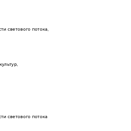
и светового потока,
Отправить
ультур,
ти светового потока