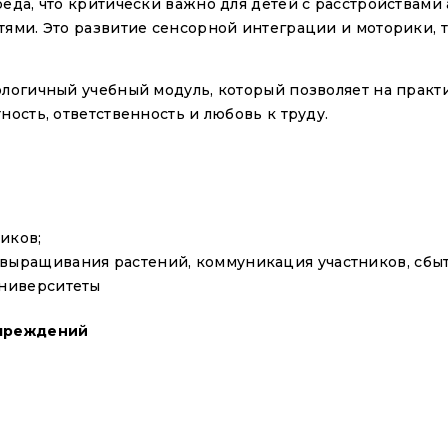
еда, что критически важно для детей с расстройствами 
стями. Это развитие сенсорной интеграции и моторики,
нологичный учебный модуль, который позволяет на прак
ность, ответственность и любовь к труду.
Имя
*
Email
*
иков;
 выращивания растений, коммуникация участников, сбы
Телефон
*
университеты
учреждений
Соглашение
*
Я даю свое
согла
на обработку моих п
условиями указанн