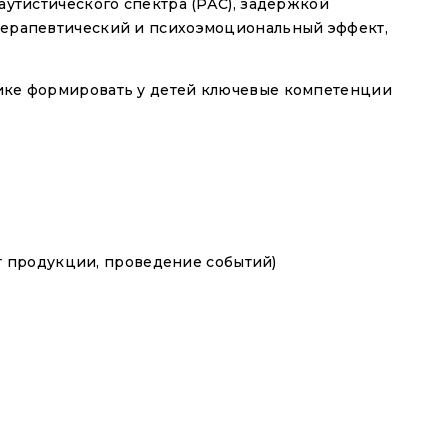
аутистического спектра (РАС), задержкой
 терапевтический и психоэмоциональный эффект,
тике формировать у детей ключевые компетенции
т продукции, проведение событий)
сие
ООО "Интерактивная идея" (ИНН 7017490003)
ерсональных данных в соответствии с целями и
ыми в
Политике обработки персональных данных