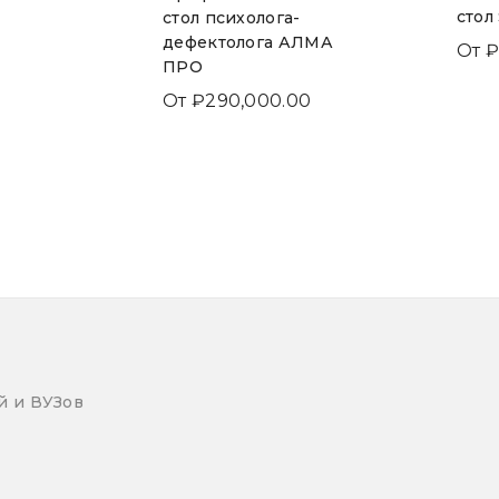
стол
стол психолога-
0
дефектолога АЛМА
От
₽
ПРО
От
₽
290,000.00
й и ВУЗов