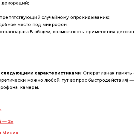
 декораций;
 препятствующий случайному опрокидыванию;
добное место под микрофон;
отоаппарата.В общем, возможность применения детской 
о следующими характеристиками
: Оперативная память 
еоретически можно любой, тут вопрос быстродействия) — 
Имя
*
крофона, камеры.
Email
*
»
 — 2»
Телефон
*
й Мини»