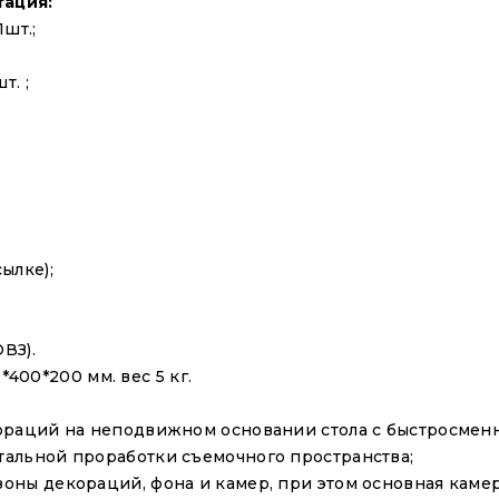
тация:
шт.;
т. ;
ылке);
ВЗ).
*400*200 мм. вес 5 кг.
ораций на неподвижном основании стола с быстросменн
альной проработки съемочного пространства;
оны декораций, фона и камер, при этом основная камер