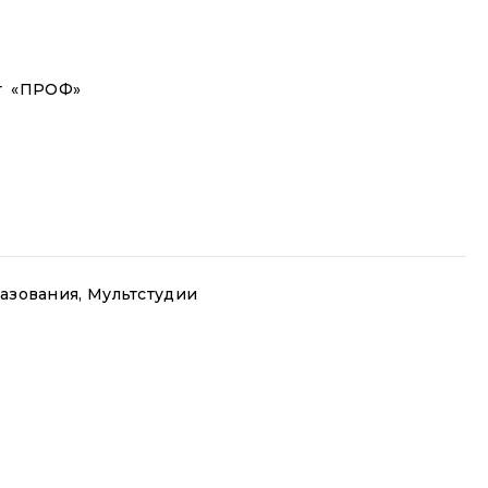
кт «ПРОФ»
азования
,
Мультстудии