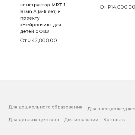
конструктор MRT 1
От
₽
14,000.0
Brain A (5-6 лет) к
проекту
«Нейрончик» для
детей с ОВЗ
От
₽
42,000.00
Для дошкольного образования
Для школ,колледже
Для детских центров
Для инклюзии
Контакты