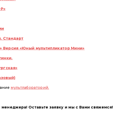
ОР»
Соглашение
*
Я даю свое
согла
на обработку моих п
ии
условиями указанн
. Стандарт
т» Версия «Юный мультипликатор Мини»
тинки.
Отправить
ургская»
азовый)
дание
мультлабораторий.
 менеджера! Оставьте заявку и мы с Вами свяжемся!