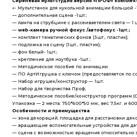
Сиреневая мультстудия версия «ПРОФ» комплек
«- Мультстанок для кукольной анимации большой -1
— дополнительная сцена -1шт.;
— лампа на струбцине c рассеиваетелем света — 1 ш
—
web-камера ручной фокус /автофокус -1шт.;
— комплект тематических фонов (3шт., пластик);
— подложка на сцену (1шт., пластик);
— фон белый- 1шт.;
— крепление для ноутбука -1шт.;
— Методическое пособие по анимации
— ПО АртИгрушка с ключом (предоставляется по сс
— Набор игрушек/конструктор — 1шт.
— Набор для творчества Проф;
— Методическое пособие/конструктор программ (О
Упаковка — 2 места: 750*600*50 мм., вес 7,5кг. и 600
Особенности и преимущества
— зона декораций, площадка для расстановки дек
— вращающие вспомогательные устройства для дет
— сцена с возможностью вращения относительно з