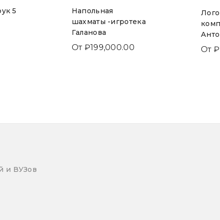
рук 5
Напольная
Лого
шахматы -игротека
комп
Галанова
Ант
0
От
₽
199,000.00
От
₽
й и ВУЗов