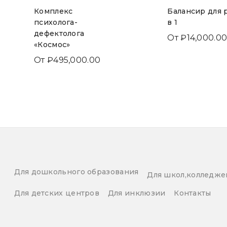
Комплекс
Балансир для 
психолога-
в 1
дефектолога
От
₽
14,000.0
«Космос»
От
₽
495,000.00
Для дошкольного образования
Для школ,колледже
Для детских центров
Для инклюзии
Контакты