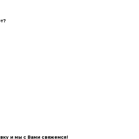
Имя
*
от?
Email
*
Телефон
*
Соглашение
*
.
Я даю свое
согла
на обработку моих п
условиями указанн
вку и мы с Вами свяжемся!