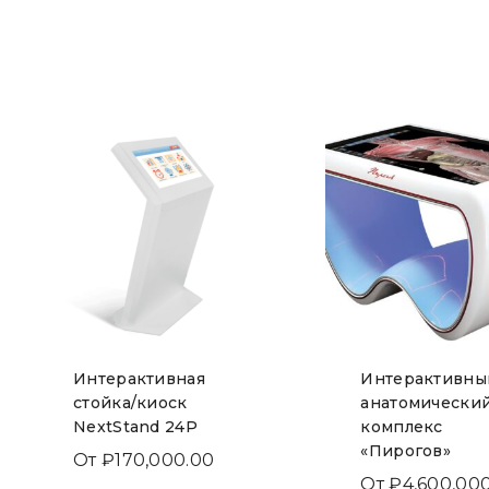
Интерактивная
Интерактивны
стойка/киоск
анатомически
NextStand 24P
комплекс
«Пирогов»
От
₽
170,000.00
От
₽
4,600,00