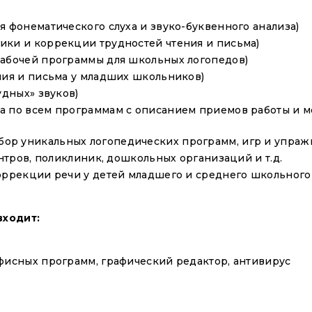
 фонематического слуха и звуко-буквенного анализа)
ики и коррекции трудностей чтения и письма)
рабочей программы для школьных логопедов)
ния и письма у младших школьников)
удных» звуков)
а по всем программам с описанием приемов работы и м
абор уникальных логопедических программ, игр и упра
тров, поликлиник, дошкольных организаций и т.д.
ррекции речи у детей младшего и среднего школьного 
входит:
фисных программ, графический редактор, антивирус
Имя
*