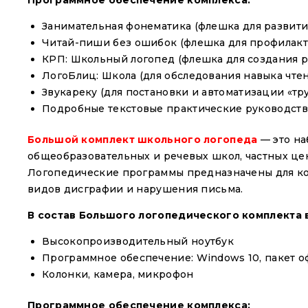
Программное обеспечение комплекса:
Занимательная фонематика (флешка для развития
Читай-пиши без ошибок (флешка для профилакт
КРП: Школьный логопед (флешка для создания 
ЛогоБлиц: Школа (для обследования навыка чте
Звукареку (для постановки и автоматизации «тр
Подробные текстовые практические руководств
Большой комплект школьного логопеда
— это н
общеобразовательных и речевых школ, частных цен
Логопедические программы предназначены для ко
видов дисграфии и нарушения письма.
В состав Большого логопедического комплекта 
Высокопроизводительный ноутбук
Программное обеспечение: Windows 10, пакет о
Колонки, камера, микрофон
Программное обеспечение комплекса: