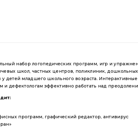
альный набор логопедических программ, игр и упражне
чевых школ, частных центров, поликлиник, дошкольных 
 у детей младшего школьного возраста. Интерактивные
м и дефектологам эффективно работать над преодолен
дит:
фисных программ, графический редактор, антивирус
кран»