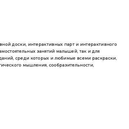
вной доски, интерактивных парт и интерактивного
амостоятельных занятий малышей, так и для
аданий, среди которых и любимые всеми раскраски,
сие
ООО "Интерактивная идея" (ИНН 7017490003)
гического мышления, сообразительности,
ерсональных данных в соответствии с целями и
ыми в
Политике обработки персональных данных