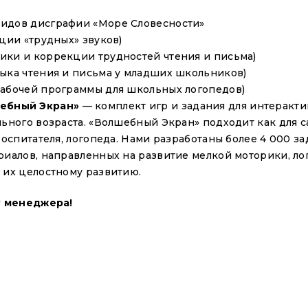
видов дисграфии «Море Словесности»
Email
*
ции «трудных» звуков)
ики и коррекции трудностей чтения и письма)
ыка чтения и письма у младших школьников)
Телефон
*
рабочей программы для школьных логопедов)
шебный Экран»
— комплект игр и задания для интеракти
ьного возраста. «Волшебный Экран» подходит как для с
Соглашение
*
воспитателя, логопеда. Нами разработаны более 4 000 з
Я даю свое
согла
риалов, направленных на развитие мелкой моторики, ло
на обработку моих п
 их целостному развитию.
условиями указанн
у менеджера!
Отправить