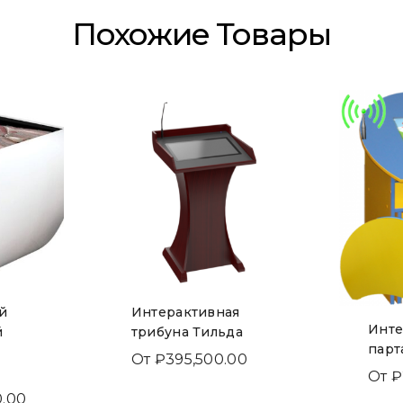
Похожие Товары
й
Интерактивная
Инте
й
трибуна Тильда
парт
От
₽
395,500.00
От
₽
0.00