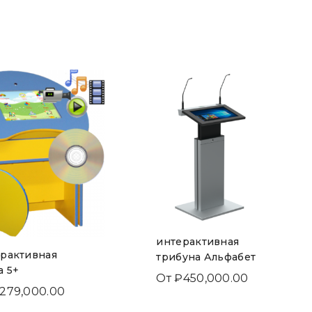
интерактивная
рактивная
трибуна Альфабет
а 5+
От
₽
450,000.00
279,000.00