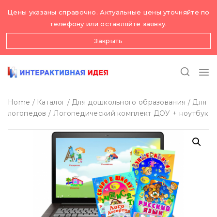
Skip
Цены указаны справочно. Актуальные цены уточняйте по
to
телефону или оставляйте заявку.
content
Закрыть
Home
/
Каталог
/
Для дошкольного образования
/
Для
логопедов
/
Логопедический комплект ДОУ + ноутбук