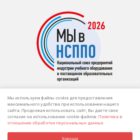
Имя
*
Мы используем файлы cookie для предоставления
Email
*
максимального удобства при использовании нашего
сайта. Продолжая использовать сайт, Вы даете свое
© 2026 ИНТЕРАКТИВНАЯ ИДЕЯ |
Политика
согласие на использование cookie-файлов.
Политика в
конфиденциальности
| Цена на сайте носит
отношении обработки персональных данных
Телефон
*
информационный характер и не является
публичной офертой.
Хорошо