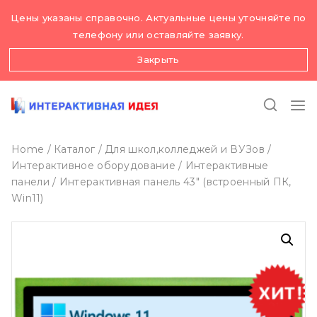
Skip
Цены указаны справочно. Актуальные цены уточняйте по
to
телефону или оставляйте заявку.
content
Закрыть
Home
/
Каталог
/
Для школ,колледжей и ВУЗов
/
Интерактивное оборудование
/
Интерактивные
панели
/
Интерактивная панель 43″ (встроенный ПК,
Win11)